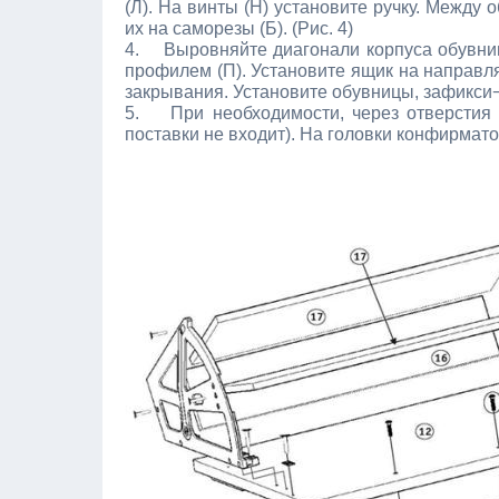
(Л). На винты (Н) установите ручку. Между 
их на саморезы (Б). (Рис. 4)
4. Выровняйте диагонали корпуса обувниц
профилем (П). Установите ящик на направля
закрывания. Установите обувницы, зафикси¬р
5. При необходимости, через отверстия в
поставки не входит). На головки конфирмато