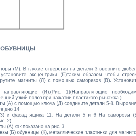
 ОБУВНИЦЫ
оры (М), В глухие отверстия на детали 3 вверните дюбе
 установите эксцентрики (Е)таким образом чтобы стрел
рутите магниты (Л) с помощью саморезов (В). Установи
направляющие (И).(Рис. 1)(Направляющие необходи
енний узкий полоз при нажатии пластикого рычажка.)
ы (А) с помощью ключа (Д) соедините детали 5-8. Выровн
е дно 14.
3) и фасад ящика 11. На детали 5 и 6 На саморезы (
с. 2)
(А) как показано на рис. 3.
зы (Б) обувницы (К), металлические пластинки для магнит