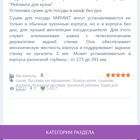
"Рейлинги для кухни".
Установка сушки для посуды в шкаф без дна
Сушки для посуды VARIANT могут устанавливаются не
только в обычные кухонные корпуса, но и в корпуса без
дна, для лучшей вентиляции посудосушителя. Для этого
служит алюминиевая рамка с телескопическим
держателем задней стенки. Она обеспечивает
механическую жесткость корпуса и поддерживает заднюю
стенку из оргалита 3 мм. Может устанавливаться в
корпуса различной глубины - от 273 до 391 мм.
Материалы
сушки
,
Вытяжка как украшение
,
Эскизы кухни
,
сушилки
,
корзины
,
Кухонная вытяжка
,
кухонный рейлинг
,
Идеи для
13217
0
5.0
/
17
кухни
КАТЕГОРИИ РАЗДЕЛА