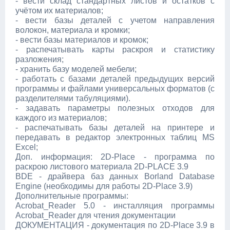
- вести склад стандартных листов и остатков с
учётом их материалов;
- вести базы деталей с учетом направления
волокон, материала и кромки;
- вести базы материалов и кромок;
- распечатывать карты раскроя и статистику
разложения;
- хранить базу моделей мебели;
- работать с базами деталей предыдущих версий
программы и файлами универсальных форматов (с
разделителями табуляциями).
- задавать параметры полезных отходов для
каждого из материалов;
- распечатывать базы деталей на принтере и
передавать в редактор электронных таблиц MS
Excel;
Доп. информация: 2D-Place - программа по
раскрою листового материала 2D-PLACE 3.9
BDE - драйвера баз данных Borland Database
Engine (необходимы для работы 2D-Place 3.9)
Дополнительные программы:
Acrobat_Reader 5.0 - инсталляция программы
Acrobat_Reader для чтения документации
ДОКУМЕНТАЦИЯ - документация по 2D-Place 3.9 в