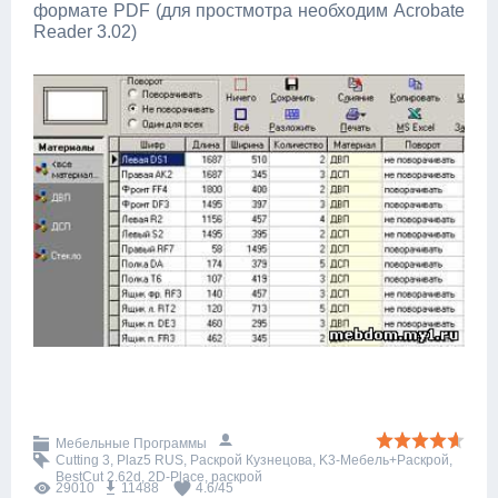
формате PDF (для простмотра необходим Acrobate
Reader 3.02)
Мебельные Программы
Cutting 3
,
Plaz5 RUS
,
Раскрой Кузнецова
,
K3-Мебель+Раскрой
,
BestCut 2.62d
,
2D-Place
,
раскрой
29010
11488
4.6
/
45