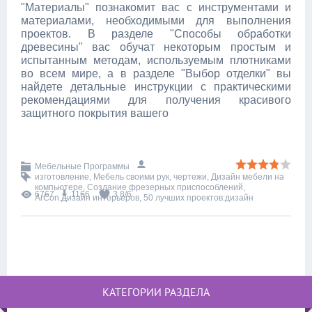
"Материалы" познакомит вас с инструментами и
материалами, необходимыми для выполнения
проектов. В разделе "Способы обработки
древесины" вас обучат некоторым простым и
испытанным методам, используемым плотниками
во всем мире, а в разделе "Выбор отделки" вы
найдете детальные инструкции с практическими
рекомендациями для получения красивого
защитного покрытия вашего
Мебельные Программы
изготовление
,
Мебель своими рук
,
чертежи
,
Дизайн мебели на
компьютере
,
Создание фрезерных приспособлений
,
6767
1166
3.8
/
6
ArCon.Дизайн интерьеров
,
50 лучших проектов:дизайн
КАТЕГОРИИ РАЗДЕЛА