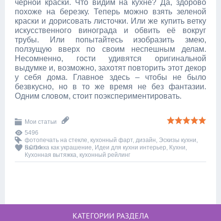
черной краски. Что видим на кухне? Да, здорово
похоже на березку. Теперь можно взять зеленой
краски и дорисовать листочки. Или же купить ветку
искусственного винограда и обвить её вокруг
трубы. Или попытайтесь изобразить змею,
ползущую вверх по своим неспешным делам.
Несомненно, гости удивятся оригинальной
выдумке и, возможно, захотят повторить этот декор
у себя дома. Главное здесь – чтобы не было
безвкусно, но в то же время не без фантазии.
Одним словом, стоит поэкспериментировать.
Мои статьи
5496
фотопечать на стекле
,
кухонный фарт
,
дизайн
,
Эскизы кухни
,
Вытяжка как украшение
5.0
/
14
,
Идеи для кухни интерьер
,
Кухни
,
Кухонная вытяжка
,
кухонный рейлинг
КАТЕГОРИИ РАЗДЕЛА