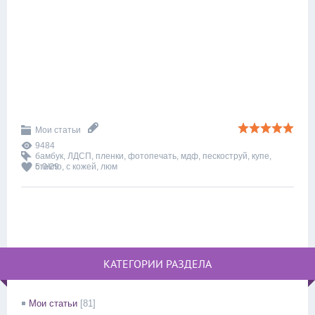
Мои статьи
9484
бамбук
,
ЛДСП
,
пленки
,
фотопечать
,
мдф
,
пескоструй
,
купе
,
стекло
5.0
/
29
,
с кожей
,
люм
КАТЕГОРИИ РАЗДЕЛА
Мои статьи
[81]