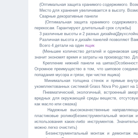
(Оптимальная защита хранимого содержимого. Возмо
Место для хранения увеличивается в высоту. Возм
Сварные декоративные панели
(Оптимальная защита хранимого содержимого. 
перекосам. Гарантируют длительный срок службы)
3 различные высоты и 2 разных дизайна(Двухслойна
Различная высота и дизайн панелей позволяют Вам
Всего 4 детали на один
ящик
(Меньшее количество деталей и одинаковая ширин
значит экономят время и затраты на производство. Дл
Крепление нижней панели на шипах(Особенности: 
Огромное преимущество в том, что шиповое соедине
попадания мусора и грязи, при чистке ящика)
Минимальная толщина стенок и прямые внутренн
укомплектованных системой Grass Nova Pro дают на 
Пневматический, экологичный, встроенный аморти
вредных для окружающей среды веществ, отсутсвует
как масло или смазка)
Надежные высококачественные направляющие(О
пластиковые ролики)Безинструментальный монтаж 
использования каких-либо инструментов. Значител
можно легко очистить)
Безинструментальный монтаж и демонтаж ящика(