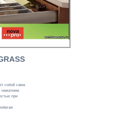
 GRASS
ет собой сама.
 нажатием.
остью при
избегая