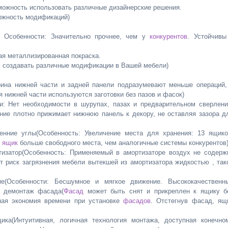
жность использовать различные дизайнерские решения.
ожность модификаций)
Особенности: Значительно прочнее, чем у
конкурентов
. Устойчивы
я металлизированная покраска.
 создавать различные модификации в Вашей мебели)
а нижней части и задней панели подразумевают меньше операций,
я нижней части используются заготовки без пазов и фасок)
Нет необходимости в шурупах, пазах и предварительном сверлени
ние плотно прижимает нижнюю панель к декору, не оставляя зазора д
ие углы(Особенность: Увеличение места для хранения: 13 ящико
1
ящик
больше свободного места, чем аналогичные системы конкурентов
затор(Особенность: Применяемый в амортизаторе воздух не содерж
 риск загрязнения мебели вытекшей из амортизатора жидкостью , так
собенности: Бесшумное и мягкое движение. Высококачественн
и демонтаж фасада(
Фасад
может быть снят и прикреплен к ящику б
ьная экономия времени при установке
фасадов
. Отстегнув фасад, ящ
Интуитивная, логичная технология монтажа, доступная конечно