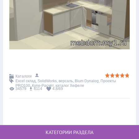
Каталоги
Excel склад
,
SolidWorks
,
версаль
,
Blum Dynalog
,
Проекты
PRO100
,
Купе-Расчёт
,
каталог Хефеле
34579
8114
4.8
/
69
КАТЕГОРИИ РАЗДЕЛА