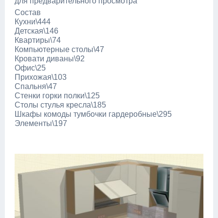
для предварительного просмотра
Состав
Кухни\444
Детская\146
Квартиры\74
Компьютерные столы\47
Кровати диваны\92
Офис\25
Прихожая\103
Спальня\47
Стенки горки полки\125
Столы стулья кресла\185
Шкафы комоды тумбочки гардеробные\295
Элементы\197