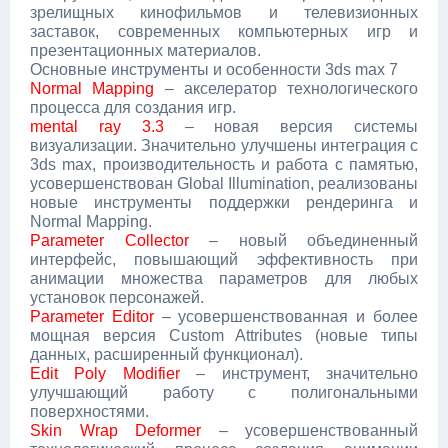
зрелищных кинофильмов и телевизионных
заставок, современных компьютерных игр и
презентационных материалов.
Основные инструменты и особенности 3ds max 7
Normal Mapping
– акселератор технологического
процесса для создания игр.
mental ray 3.3
– новая версия системы
визуализации. Значительно улучшены интеграция с
3ds max, производительность и работа с памятью,
усовершенствован Global Illumination, реализованы
новые инструменты поддержки рендеринга и
Normal Mapping.
Parameter Collector
– новый объединенный
интерфейс, повышающий эффективность при
анимации множества параметров для любых
установок персонажей.
Parameter Editor
– усовершенствованная и более
мощная версия Custom Attributes (новые типы
данных, расширенный функционал).
Edit Poly Modifier
– инструмент, значительно
улучшающий работу с полигональными
поверхностями.
Skin Wrap Deformer
– усовершенствованный