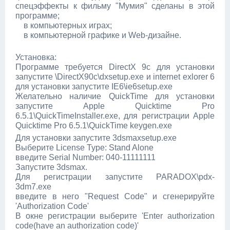
спецэффекты к фильму "Мумия" сделаны в этой
программе;
в компьютерных играх;
в компьютерной графике и Web-дизайне.
Установка:
Программе требуется DirectX 9c для установки
запустите \DirectX90c\dxsetup.exe и internet exlorer 6
для уcтановки запустите IE6\ie6setup.exe
Желательно наличие QuickTime для установки
запустите Apple Quicktime Pro
6.5.1\QuickTimeInstaller.exe, для регистрации Apple
Quicktime Pro 6.5.1\QuickTime keygen.exe
Для установки запустите 3dsmaxsetup.exe
Выберите License Type: Stand Alone
введите Serial Number: 040-11111111
Запустите 3dsmax.
Для регистрации запустите PARADOX\pdx-
3dm7.exe
введите в него "Request Code" и сгенерируйте
'Authorization Code'
В окне регистрации выберите 'Enter authorization
code(have an authorization code)'