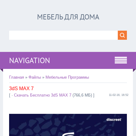
МЕБЕЛЬ ДЛЯ ДОМА
NAVIGATION
Главная
»
Файлы
»
Мебельные Программы
3dS MAX 7
[ ·
Скачать Бесплатно 3dS MAX 7
(766,6 МБ) ]
11-02-16, 16:52