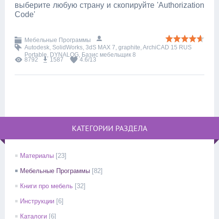
выберите любую страну и скопируйте 'Authorization
Code'
Мебельные Программы
Autodesk
,
SolidWorks
,
3dS MAX 7
,
graphite
,
ArchiCAD 15 RUS
Portable
,
DYNALOG
,
Базис мебельщик 8
8792
1587
4.6
/
13
КАТЕГОРИИ РАЗДЕЛА
Материалы
[23]
Мебельные Программы
[82]
Книги про мебель
[32]
Инструкции
[6]
Каталоги
[6]