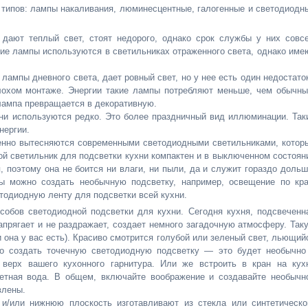
типов: лампы накаливания, люминесцентные, галогенные и светодиодн
 дают теплый свет, стоят недорого, однако срок службы у них совс
кие лампы используются в светильниках отраженного света, однако име
ампы дневного света, дает ровный свет, но у нее есть один недостаток
плохом монтаже. Энергии такие лампы потребляют меньше, чем обычны
лампа превращается в декоративную.
ни используются редко. Это более праздничный вид иллюминации. Так
нергии.
енно вытесняются современными светодиодными светильниками, котор
ой светильник для подсветки кухни компактен и в выключенном состоян
 поэтому она не боится ни влаги, ни пыли, да и служит гораздо дольш
 можно создать необычную подсветку, например, освещение по кр
тодиодную ленту для подсветки всей кухни.
обов светодиодной подсветки для кухни. Сегодня кухня, подсвеченн
апрягает и не раздражает, создает немного загадочную атмосферу. Так
 она у вас есть). Красиво смотрится голубой или зеленый свет, льющий
но создать точечную светодиодную подсветку — это будет необычно
 верх вашего кухонного гарнитура. Или же встроить в кран на кух
ветная вода. В общем, включайте воображение и создавайте необычн
влены.
и/или нижнюю плоскость изготавливают из стекла или синтетическо