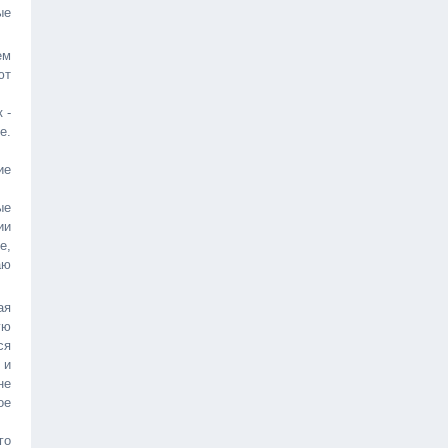
ые
ем
ют
 -
е.
ие
ые
ии
е,
аю
ая
ую
ся
 и
не
ое
го