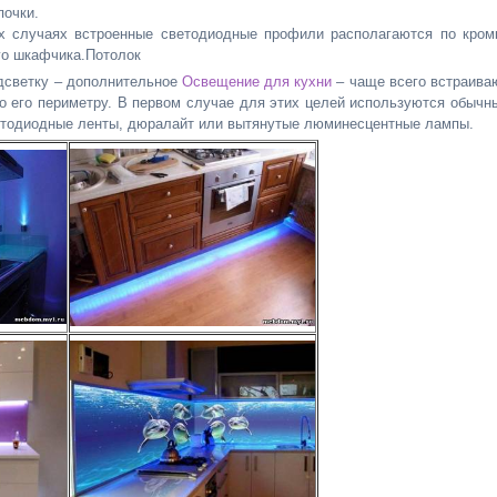
почки.
х случаях встроенные светодиодные профили располагаются по кром
го шкафчика.Потолок
дсветку – дополнительное
Освещение для кухни
– чаще всего встраива
о его периметру. В первом случае для этих целей используются обычн
ветодиодные ленты, дюралайт или вытянутые люминесцентные лампы.