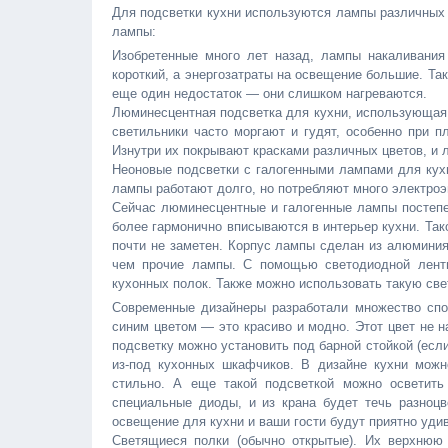
Для подсветки кухни используются лампы различных 
лампы:
Изобретенные много лет назад, лампы накаливания
короткий, а энергозатраты на освещение большие. Та
еще один недостаток — они слишком нагреваются.
Люминесцентная подсветка для кухни, использующая л
светильники часто моргают и гудят, особенно при 
Изнутри их покрывают красками различных цветов, и 
Неоновые подсветки с галогенными лампами для кух
лампы работают долго, но потребляют много электроэ
Сейчас люминесцентные и галогенные лампы постеп
более гармонично вписываются в интерьер кухни. Так
почти не заметен. Корпус лампы сделан из алюминия,
чем прочие лампы. C помощью светодиодной ленты
кухонных полок. Также можно использовать такую све
Современные дизайнеры разработали множество спос
синим цветом — это красиво и модно. Этот цвет не н
подсветку можно установить под барной стойкой (если
из-под кухонных шкафчиков. В дизайне кухни мож
стильно. А еще такой подсветкой можно осветить
специальные диоды, и из крана будет течь разноц
освещение для кухни и ваши гости будут приятно уди
Светящиеся полки (обычно открытые). Их верхнюю 