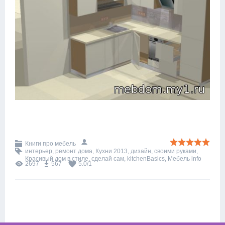
Книги про мебель
интерьер
,
ремонт дома
,
Кухни 2013
,
дизайн
,
своими руками
,
Красивый дом в стиле
,
сделай сам
,
kitchenBasics
,
Мебель info
2697
567
5.0
/
1