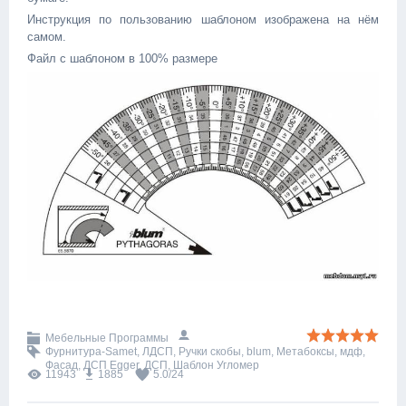
Инструкция по пользованию шаблоном изображена на нём
самом.
Файл с шаблоном в 100% размере
Мебельные Программы
Фурнитура-Samet
,
ЛДСП
,
Ручки скобы
,
blum
,
Метабоксы
,
мдф
,
Фасад
,
ДСП Egger
,
ДСП
,
Шаблон Угломер
11943
1885
5.0
/
24